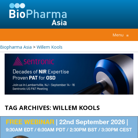
Menu
≡
Biopharma Asia
>
Willem Kools
TAG ARCHIVES:
WILLEM KOOLS